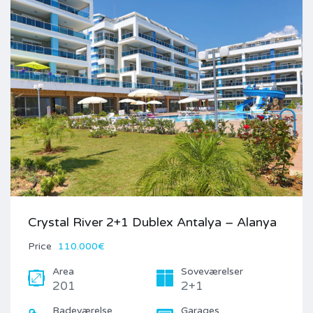
Crystal River 2+1 Dublex Antalya – Alanya
Price
110.000€
Area
Soveværelser
201
2+1
Badeværelse
Garages