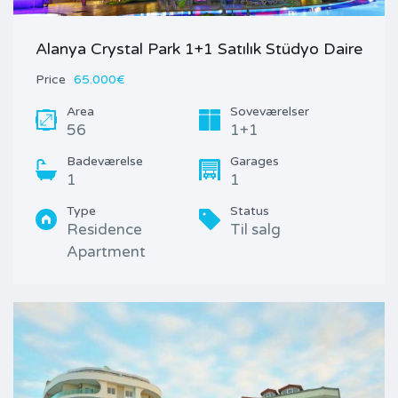
Alanya Crystal Park 1+1 Satılık Stüdyo Daire
Price
65.000€
Area
Soveværelser
56
1+1
Badeværelse
Garages
1
1
Type
Status
Residence
Til salg
Apartment