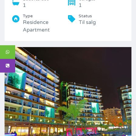
1
1
Type
Status
Residence
Til salg
Apartment