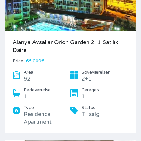
Alanya Avsallar Orion Garden 2+1 Satılık
Daire
Price
65.000€
Area
Soveværelser
92
2+1
Badeværelse
Garages
1
1
Type
Status
Residence
Til salg
Apartment