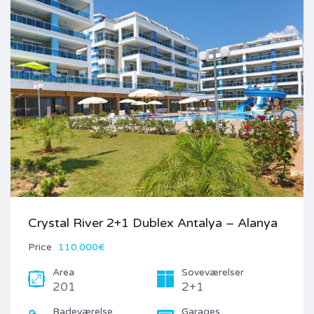
Crystal River 2+1 Dublex Antalya – Alanya
Price
110.000€
Area
Soveværelser
201
2+1
Badeværelse
Garages