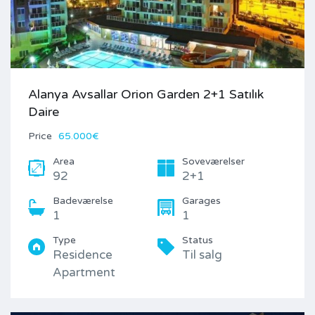
Alanya Avsallar Orion Garden 2+1 Satılık
Daire
Price
65.000€
Area
Soveværelser
92
2+1
Badeværelse
Garages
1
1
Type
Status
Residence
Til salg
Apartment