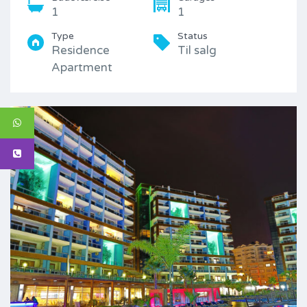
1
1
Type
Status
Residence
Til salg
Apartment