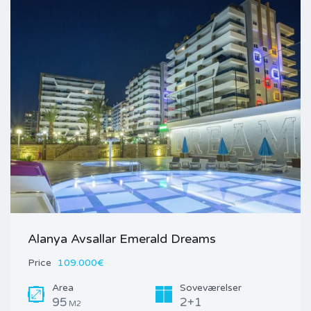
Alanya Avsallar Emerald Dreams
Price
109.000€
Area
Soveværelser
95
2+1
M2