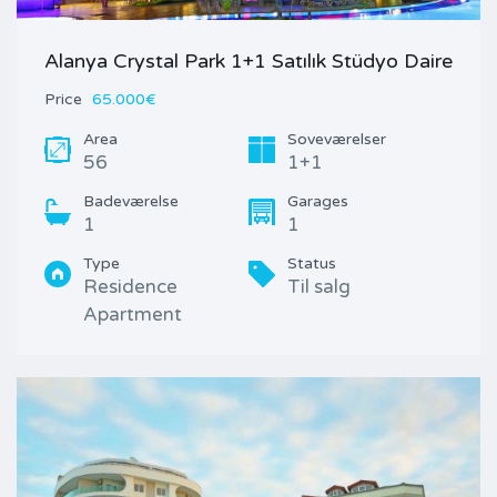
Alanya Crystal Park 1+1 Satılık Stüdyo Daire
Price
65.000€
Area
Soveværelser
56
1+1
Badeværelse
Garages
1
1
Type
Status
Residence
Til salg
Apartment