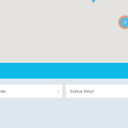
3
Oda
Status (Any)