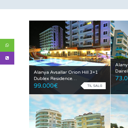
Alanya
Dairel
Alanya Avsallar Orion Hill 3+1
73.0
Dublex Residence…
99.000€
TIL SALG