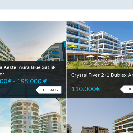
 Kestel Aura Blue Satılık
er
Crystal River 2+1 Dublex A
00€ - 195.000 €
–…
110.000€
TIL
TIL SALG