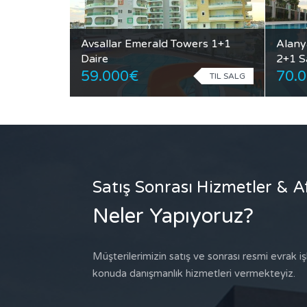
Avsallar Emerald Towers 1+1
Alany
Daire
2+1 S
59.000€
70.
TIL SALG
Satış Sonrası Hizmetler & A
Neler Yapıyoruz?
Müşterilerimizin satış ve sonrası resmi evrak işle
konuda danışmanlık hizmetleri vermekteyiz.