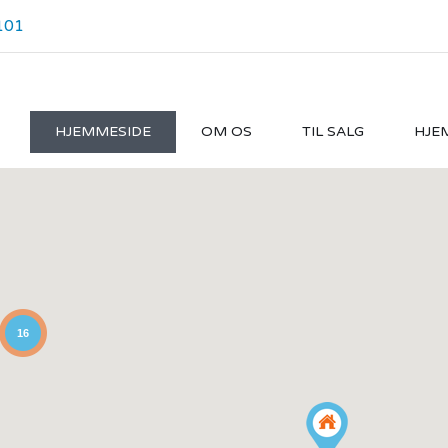
101
HJEMMESIDE
OM OS
TIL SALG
HJE
16