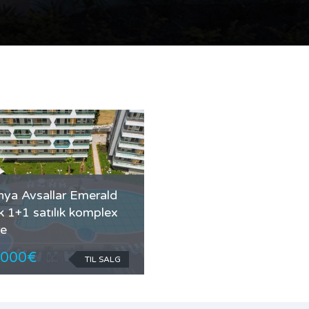
nya Avsallar Emerald
k 1+1 satılık komplex
re
.000€
TIL SALG