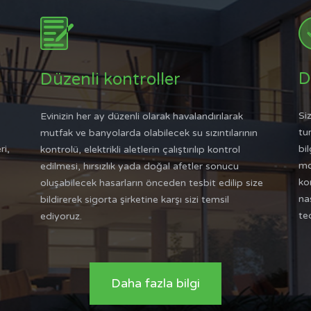
D
Düzenli kontroller
Siz
Evinizin her ay düzenli olarak havalandırılarak
tur
mutfak ve banyolarda olabilecek su sızıntılarının
ri,
bil
kontrolü, elektrikli aletlerin çalıştırılıp kontrol
mo
edilmesi, hırsızlık yada doğal afetler sonucu
ko
oluşabilecek hasarların önceden tesbit edilip size
nas
bildirerek sigorta şirketine karşı sizi temsil
te
ediyoruz.
Daha fazla bilgi