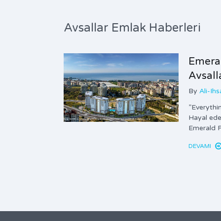
Avsallar Emlak Haberleri
Emeral
Avsall
By
Ali-Ih
”Everythin
Hayal edeb
Emerald 
DEVAMI