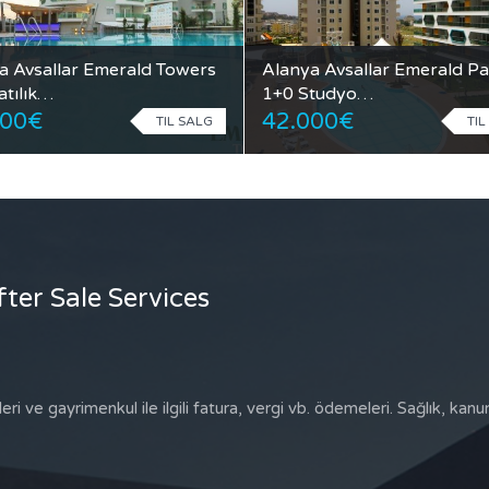
a Avsallar Emerald Towers
Alanya Avsallar Emerald Pa
atılık…
1+0 Studyo…
000€
42.000€
TIL SALG
TIL
fter Sale Services
ri ve gayrimenkul ile ilgili fatura, vergi vb. ödemeleri. Sağlık, kanuni 