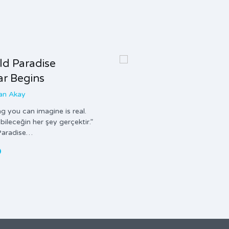
d Paradise
ar Begins
san Akay
g you can imagine is real.
ileceğin her şey gerçektir.”
Paradise…