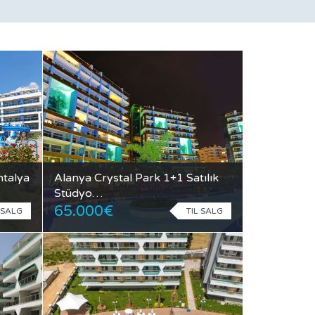
ntalya
Alanya Crystal Park 1+1 Satılık
Stüdyo…
65.000€
 SALG
TIL SALG