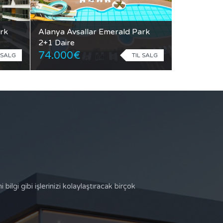
rk
Alanya Avsallar Emerald Park
2+1 Daire
74.000€
 SALG
TIL SALG
bilgi gibi işlerinizi kolaylaştıracak birçok