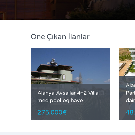
Öne Çıkan İlanlar
Ala
Alanya Avsallar 4+2 Villa
Par
med pool og have
dai
275.000€
48