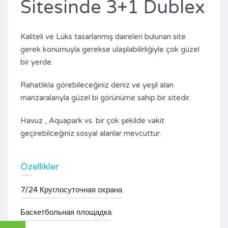
Sitesinde 3+1 Dublex
Kaliteli ve Lüks tasarlanmış daireleri bulunan site
gerek konumuyla gerekse ulaşılabilirliğiyle çok güzel
bir yerde.
Rahatlıkla görebileceğiniz deniz ve yeşil alan
manzaralarıyla güzel bi görünüme sahip bir sitedir.
Havuz , Aquapark vs. bir çok şekilde vakit
geçirebilceğiniz sosyal alanlar mevcuttur.
Özellikler
7/24 Круглосуточная охрана
Баскетбольная площадка