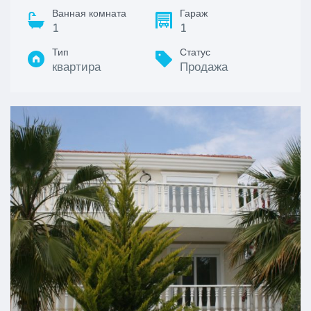
Ванная комната
Гараж
1
1
Тип
Статус
квартира
Продажа