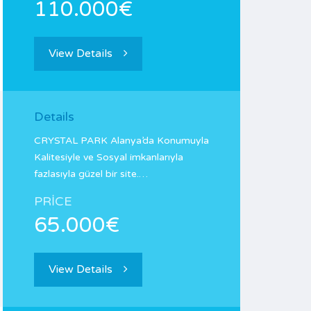
110.000€
View Details
Details
CRYSTAL PARK Alanya’da Konumuyla
Kalitesiyle ve Sosyal imkanlarıyla
fazlasıyla güzel bir site.…
PRICE
65.000€
View Details