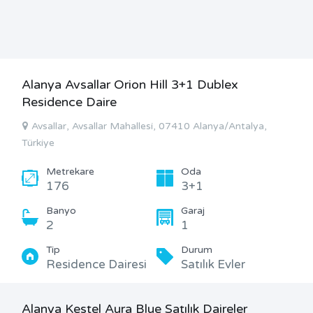
Alanya Avsallar Orion Hill 3+1 Dublex
Residence Daire
Avsallar, Avsallar Mahallesi, 07410 Alanya/Antalya,
Türkiye
Metrekare
Oda
176
3+1
Banyo
Garaj
2
1
Tip
Durum
Residence Dairesi
Satılık Evler
Alanya Kestel Aura Blue Satılık Daireler