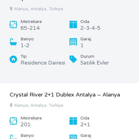
Alanya, Antalya, Türkiye
Metrekare
Oda
65-214
2-3-4-5
Banyo
Garaj
1-2
1
Tip
Durum
Residence Dairesi
Satılık Evler
Crystal River 2+1 Dublex Antalya – Alanya
Alanya, Antalya, Türkiye
Metrekare
Oda
201
2+1
Banyo
Garaj