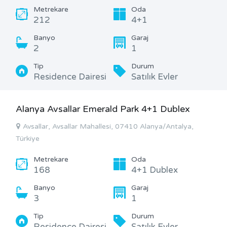
Metrekare
Oda
212
4+1
Banyo
Garaj
2
1
Tip
Durum
Residence Dairesi
Satılık Evler
Alanya Avsallar Emerald Park 4+1 Dublex
Avsallar, Avsallar Mahallesi, 07410 Alanya/Antalya,
Türkiye
Metrekare
Oda
168
4+1 Dublex
Banyo
Garaj
3
1
Tip
Durum
Residence Dairesi
Satılık Evler